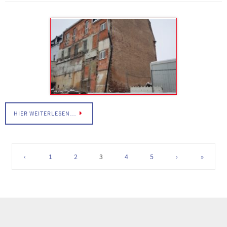
HIER WEITERLESEN…
‹
1
2
3
4
5
›
»