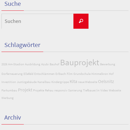
Suche
Suchen
Suchen
nach:
Schlagwörter
Bauprojekt
2026
Am-Stadion
Ausbildung
Azubi
Bauhof
Bewerbung
Dorferneuerung
Ellefeld
Entschlämmen
Erlbach
Film
Grundschule
Himmelkron
Hof
Kita
Oelsnitz
Investition
Justizgebäude
Kanalbau
Kindergrippe
neue Webseite
Projekt
Parkumbau
Projekte
Rehau
responsiv
Sanierung
Tiefbauer/in
Video
Webseite
Werbung
Archiv