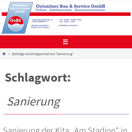
Zum
Inhalt
springen
Start
Beiträge verschlagwortet mit "Sanierung"
Schlagwort:
Sanierung
Sanierung der Kita „Am Stadion“ in