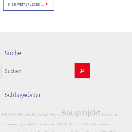
HIER WEITERLESEN…
Suche
Suchen
Suchen
nach:
Schlagwörter
Bauprojekt
2026
Am-Stadion
Ausbildung
Azubi
Bauhof
Bewerbung
Dorferneuerung
Ellefeld
Entschlämmen
Erlbach
Film
Grundschule
Himmelkron
Hof
Kita
Oelsnitz