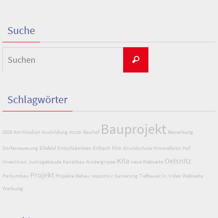
Suche
Suchen
Suchen
nach:
Schlagwörter
Bauprojekt
2026
Am-Stadion
Ausbildung
Azubi
Bauhof
Bewerbung
Dorferneuerung
Ellefeld
Entschlämmen
Erlbach
Film
Grundschule
Himmelkron
Hof
Kita
Oelsnitz
Investition
Justizgebäude
Kanalbau
Kindergrippe
neue Webseite
Projekt
Parkumbau
Projekte
Rehau
responsiv
Sanierung
Tiefbauer/in
Video
Webseite
Werbung