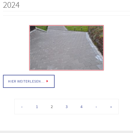
2024
HIER WEITERLESEN…
‹
1
2
3
4
›
»