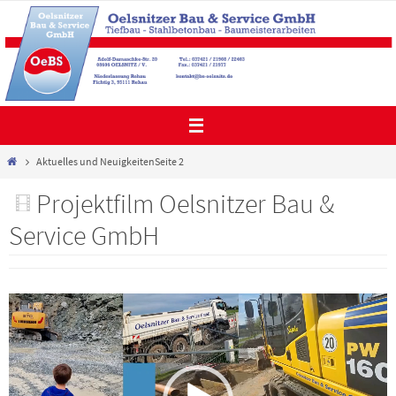
Zum
Inhalt
springen
Start
Aktuelles und Neuigkeiten
Seite 2
Projektfilm Oelsnitzer Bau &
Service GmbH
Video-
Player