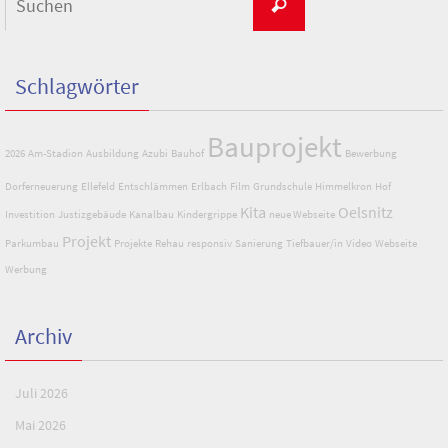
Suchen
nach:
Schlagwörter
Bauprojekt
2026
Am-Stadion
Ausbildung
Azubi
Bauhof
Bewerbung
Dorferneuerung
Ellefeld
Entschlämmen
Erlbach
Film
Grundschule
Himmelkron
Hof
Kita
Oelsnitz
Investition
Justizgebäude
Kanalbau
Kindergrippe
neue Webseite
Projekt
Parkumbau
Projekte
Rehau
responsiv
Sanierung
Tiefbauer/in
Video
Webseite
Werbung
Archiv
Juli 2026
Mai 2026