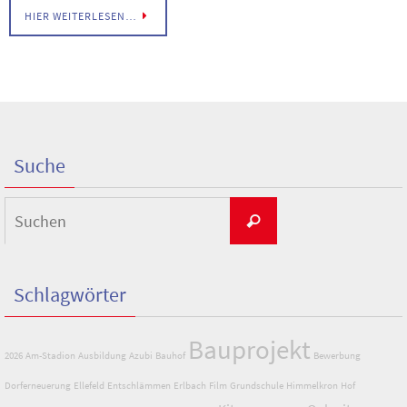
HIER WEITERLESEN…
Suche
Suchen
Suchen
nach:
Schlagwörter
Bauprojekt
2026
Am-Stadion
Ausbildung
Azubi
Bauhof
Bewerbung
Dorferneuerung
Ellefeld
Entschlämmen
Erlbach
Film
Grundschule
Himmelkron
Hof