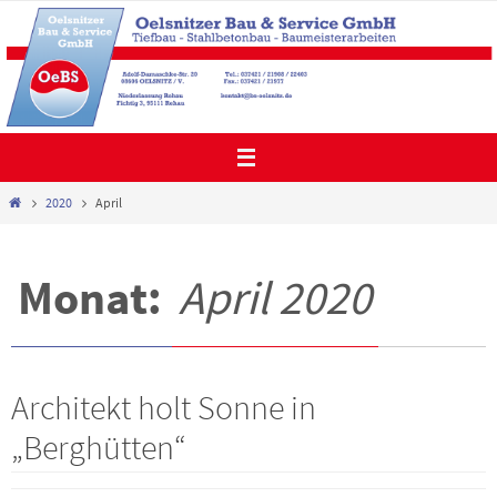
Zum
Inhalt
springen
Start
2020
April
Monat:
April 2020
Architekt holt Sonne in
„Berghütten“