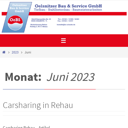
Zum
Inhalt
springen
Start
2023
Juni
Monat:
Juni 2023
Carsharing in Rehau
Carsharing Rehau – Artikel