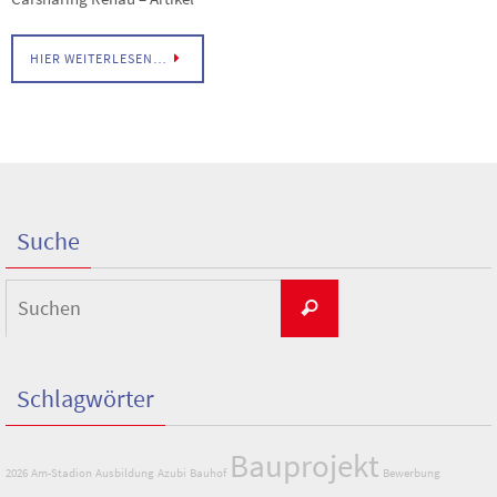
HIER WEITERLESEN…
Suche
Suchen
Suchen
nach:
Schlagwörter
Bauprojekt
2026
Am-Stadion
Ausbildung
Azubi
Bauhof
Bewerbung