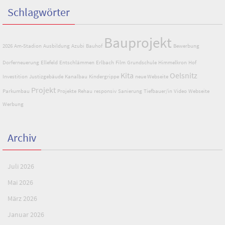
Schlagwörter
Bauprojekt
2026
Am-Stadion
Ausbildung
Azubi
Bauhof
Bewerbung
Dorferneuerung
Ellefeld
Entschlämmen
Erlbach
Film
Grundschule
Himmelkron
Hof
Kita
Oelsnitz
Investition
Justizgebäude
Kanalbau
Kindergrippe
neue Webseite
Projekt
Parkumbau
Projekte
Rehau
responsiv
Sanierung
Tiefbauer/in
Video
Webseite
Werbung
Archiv
Juli 2026
Mai 2026
März 2026
Januar 2026