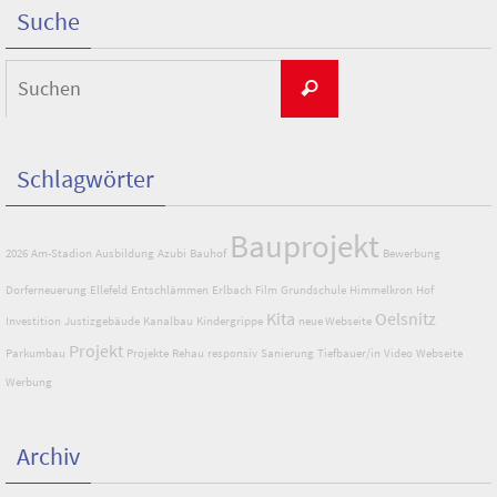
Suche
Suchen
Suchen
nach:
Schlagwörter
Bauprojekt
2026
Am-Stadion
Ausbildung
Azubi
Bauhof
Bewerbung
Dorferneuerung
Ellefeld
Entschlämmen
Erlbach
Film
Grundschule
Himmelkron
Hof
Kita
Oelsnitz
Investition
Justizgebäude
Kanalbau
Kindergrippe
neue Webseite
Projekt
Parkumbau
Projekte
Rehau
responsiv
Sanierung
Tiefbauer/in
Video
Webseite
Werbung
Archiv